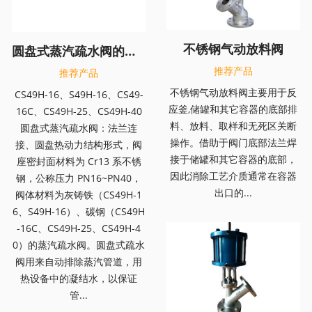
不锈钢气动放料阀
圆盘式蒸汽疏水阀的定义和工作原理
推荐产品
推荐产品
不锈钢气动放料阀主要用于反
CS49H-16、S49H-16、CS49-
应釜,储罐和其它容器的底部排
16C、CS49H-25、CS49H-40
料、放料、取样和无死区关断
圆盘式蒸汽疏水阀：法兰连
操作。借助于阀门底部法兰焊
接、圆盘热动力结构形式，阀
接于储罐和其它容器的底部，
座密封面材料为 Cr13 系不锈
因此消除工艺介质通常在容器
钢，公称压力 PN16~PN40，
出口的...
阀体材料为灰铸铁（CS49H-1
6、S49H-16）、碳钢（CS49H
-16C、CS49H-25、CS49H-4
0）的蒸汽疏水阀。圆盘式疏水
阀用来自动排除蒸汽管道，用
热设备中的凝结水，以保证
管...