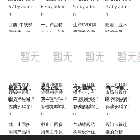
6
/ by admi
6
/ by admi
9
/ by admi
9
/ by admi
n
n
n
n
目前 ,中线蝶
一、产品特
生产PVDF隔
随着工业不
阀作为一种
点：1、在各
膜阀的企业
断的发展，
用来实现管
种阀门中，
有很多，但
不少人对PVD
路系统通断
球阀的流动
是我们国家
F隔膜阀未来
及流量控制
阻力最小，
当下的情况
的市场前景
的部件，已
全径球阀打
就是，生产
都会比较关
在石油、化
开时，球体
的层次相对
注，能够有
工、冶金、
通道、阀体
来说比较
正确的方
水电等许多
通道和连接
低，而且规
法，并且对
截止止回多用阀的特点
截止止回多用阀的工作原理
气动蝶阀结构与设计优势
阀门卡箍连接的分析
领域中得到
管径相等并
模尚小，有
市场前景作
2026-04-2
2026-04-2
2026-03-1
2026-03-1
极为广泛地
成一直径，
一些现在还
出了综合的
1
/ by admi
1
/ by admi
1
/ by admi
1
/ by admi
应用。···...
介质几乎···...
是家庭装···...
判断之···...
n
n
n
n
截止止回多
截止止回多
气动蝶阀结
阀门卡箍连
用阀产品特
用阀工作原
构与设计优
接的分析：
点：1、阀瓣
理：H48H截
势：结构紧
通常称为沟