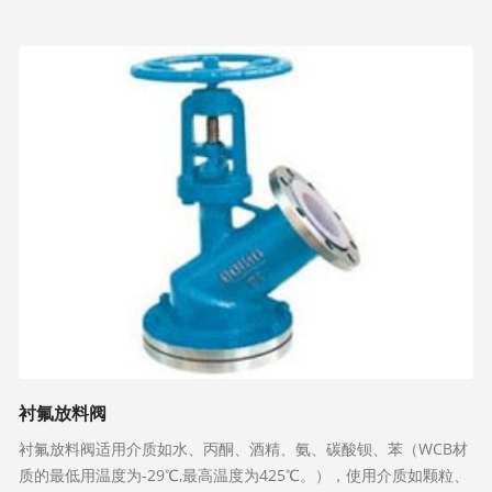
衬氟放料阀
衬氟放料阀适用介质如水、丙酮、酒精、氨、碳酸钡、苯（WCB材
质的最低用温度为-29℃,最高温度为425℃。），使用介质如颗粒、