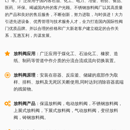
L）等。广泛应用于国内各石油、化工、电力、冶金、轻纺、食品、
医药、环保。竭诚国内外的客户光顾。不锈钢放料阀厂以其高质量
的产品和良好的售后服务，不断创新，努力进取，与时俱进！大力
引进先进设备、优秀管理与技术服务人才，全力打造国内国际性阀
门优质品牌。并以合理的价格和广大新老客户建立稳定的合作关
系，互惠互利，共谋发展。
放料阀应用
：广泛应用于煤化工、石油化工、橡胶、造
纸、制药等管道中作介质的分流合流或流向切换装置。
放料阀原理
：安装在容器、反应釜、储罐的底部作为取
样、排料、放料及无死区关断使用,同时达到消除容器底端
的残留物。
放料阀产品
：保温放料阀，电动放料阀，不锈钢放料阀，
上展式放料阀，下展式放料阀，气动放料阀，变径放料
阀，铸钢放料阀。