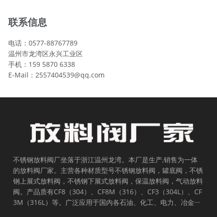
联系信息
电话：0577-88767789
温州市龙湾区永兴工业区
手机：159 5870 6338
E-Mail：2557404539@qq.com
不锈钢放料阀厂坐落于浙江温州龙湾。本厂是生产,销售为一体
的放料阀厂家。主营各种材质型号不锈钢放料阀，罐底阀，不锈
钢上展式放料阀，不锈钢下展式放料阀，保温放料阀，气动放料
阀。产品质有CF8（304）、CF8M（316）、CF3（304L）、CF
3M（316L）等。广泛应用于国内各石油、化工、电力、冶金···