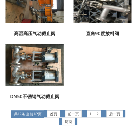
高温高压气动截止阀
直角90度放料阀
DN50不锈钢气动截止阀
共12条 当前1/2页
首页
前一页
1
2
后一页
尾页