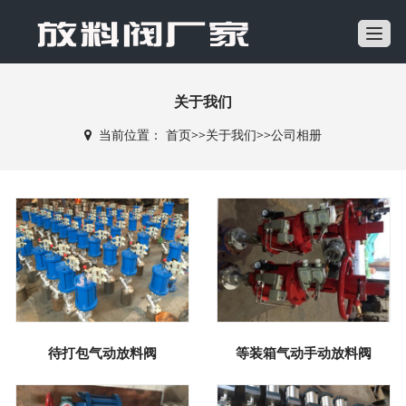
T
o
g
关于我们
g
l
当前位置：
首页
>>
关于我们
>>
公司相册
e
n
a
v
i
g
a
t
i
o
待打包气动放料阀
等装箱气动手动放料阀
n